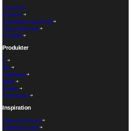
70 29 29 29
Kontakt os
Solsikkelinjen: 70 29 21 21
Chat med Energitte
Find hjælp
Produkter
El
Gas
Ladeløsning
Batteri
Solceller
Varmepumper
Inspiration
Elpriser time for time
Ladestander til elbil