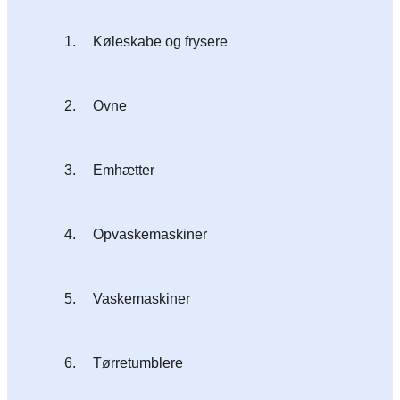
1.
Køleskabe og frysere
2.
Ovne
3.
Emhætter
4.
Opvaskemaskiner
5.
Vaskemaskiner
6.
Tørretumblere