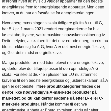
af kroner hvert år, hvis du vælger apparater fra den bedste
energiklasse frem for energislugende apparater. Men dette
kræver, at du har en forståelse for energimærkningen.
Hvor energimærkningens skala tidligere gik fra A+++ til G,
har EU pr. 1 marts 2021 ændret energimærkerne for bl.a.
køleskabe, frysere, vaskemaskiner, opvaskemaskiner og tv.
Dette betyder, at skalaen for det nuværende energimærke nu
blot strækker sig fra A-G, hvor A er det mest energieffektive,
og G er det mindst energieffektive.
Mange produkter er med tiden blevet mere energieffektive,
og derfor blev der tilføjet plusser til den oprindelige A-G-
skala. For ikke at drukne i plusser har EU nu strammet
kravene til den bedste energiklasse og justeret skalaen, så A
igen er det bedste.
I flere produktkategorier findes der
derfor ikke nødvendigvis A-mærkede produkter på
markedet, og du kan derfor sagtens gå efter B- eller C-
mærkede produkter
. Når det kommer til det nye
energimærke, anbefaler Energistyrelsen, at du går efter: