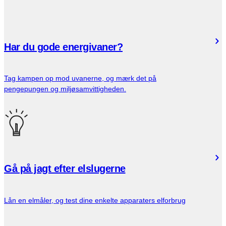
Har du gode energivaner?
Tag kampen op mod uvanerne, og mærk det på
pengepungen og miljøsamvittigheden.
Gå på jagt efter elslugerne
Lån en elmåler, og test dine enkelte apparaters elforbrug