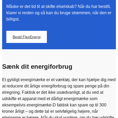
Måske er det tid til at skifte elselskab? Når du har bestilt,
klarer vi resten og så kan du bruge strømmen, når den er
billigst.
Bestil FlexEnergi
Sænk dit energiforbrug
Et gyldigt energimærke er et værktøj, der kan hjælpe dig med
at reducere dit årlige energiforbrug og spare penge på din
elregning. Faktisk er det ikke usædvanligt, at du ved at
udskifte et apparat med et dårligt energimærke som
eksempelvis energimærke-D faktisk kan spare op til 300
kroner årligt – og dette tal er selvfølgelig højere, når
elpriserne er højere. Når du skal vurdere, om du bør udskifte