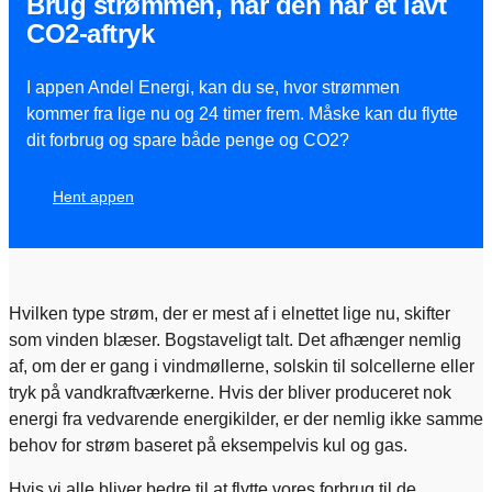
Brug strømmen, når den har et lavt
CO2-aftryk​
I appen Andel Energi, kan du se, hvor strømmen
kommer fra lige nu og 24 timer frem. Måske kan du flytte
dit forbrug og spare både penge og CO2?
Hent appen
Hvilken type strøm, der er mest af i elnettet lige nu, skifter
som vinden blæser. Bogstaveligt talt. Det afhænger nemlig
af, om der er gang i vindmøllerne, solskin til solcellerne eller
tryk på vandkraftværkerne. Hvis der bliver produceret nok
energi fra vedvarende energikilder, er der nemlig ikke samme
behov for strøm baseret på eksempelvis kul og gas.
Hvis vi alle bliver bedre til at flytte vores forbrug til de