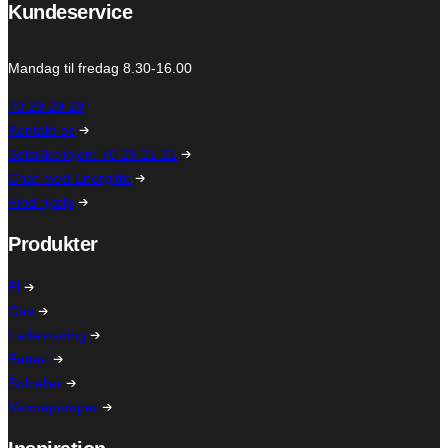
Kundeservice
Mandag til fredag 8.30-16.00
70 29 29 29
Kontakt os
Solsikkelinjen: 70 29 21 21
Chat med Energitte
Find hjælp
Produkter
El
Gas
Ladeløsning
Batteri
Solceller
Varmepumper