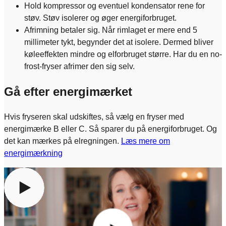
Hold kompressor og eventuel kondensator rene for
støv. Støv isolerer og øger energiforbruget.
Afrimning betaler sig. Når rimlaget er mere end 5
millimeter tykt, begynder det at isolere. Dermed bliver
køleeffekten mindre og elforbruget større. Har du en no-
frost-fryser afrimer den sig selv.
Gå efter energimærket
Hvis fryseren skal udskiftes, så vælg en fryser med
energimærke B eller C. Så sparer du på energiforbruget. Og
det kan mærkes på elregningen.
Læs mere om
energimærkning
For at se indholdet skal du give samtykke til at anvende
cookies. Det gør du ved at klikke på knappen nedenfor og