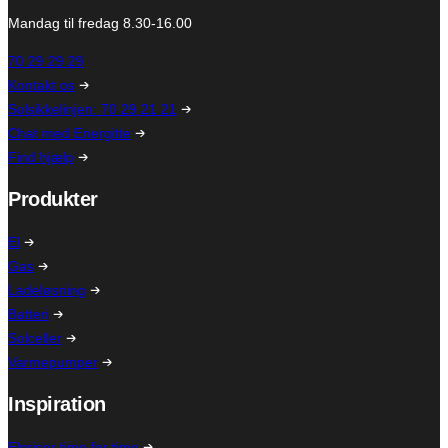
Mandag til fredag 8.30-16.00
70 29 29 29
Kontakt os
Solsikkelinjen: 70 29 21 21
Chat med Energitte
Find hjælp
Produkter
El
Gas
Ladeløsning
Batteri
Solceller
Varmepumper
Inspiration
Elpriser time for time