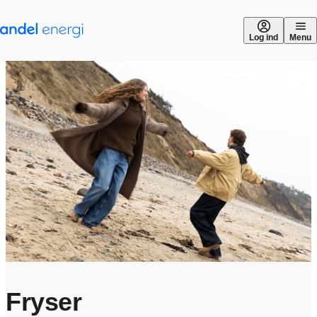
Gå til indhold
Log ind
Menu
Fryser