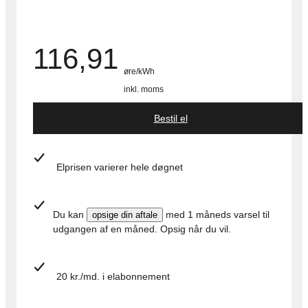
116,91
øre/kWh
inkl. moms
Bestil el
Elprisen
varierer hele døgnet
Du kan
med 1 måneds varsel til
opsige din aftale
udgangen af en måned. Opsig når du vil.
20 kr./md. i elabonnement