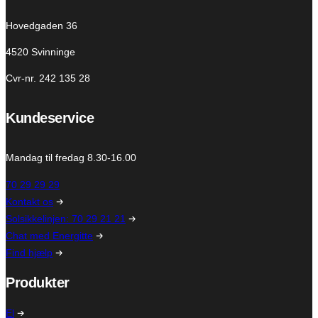
Hovedgaden 36
4520 Svinninge
Cvr-nr. 242 135 28
Kundeservice
Mandag til fredag 8.30-16.00
70 29 29 29
Kontakt os
Solsikkelinjen: 70 29 21 21
Chat med Energitte
Find hjælp
Produkter
El