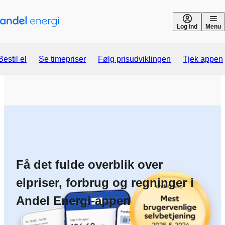
Gå til indhold
Log ind
Menu
Bestil el
Se timepriser
Følg prisudviklingen
Tjek appen
Få det fulde overblik over
elpriser, forbrug og regninger i
Andel Energi-appen