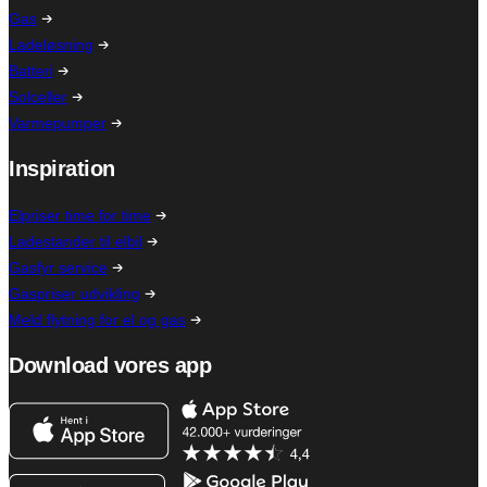
Gas
Ladeløsning
Batteri
Solceller
Varmepumper
Inspiration
Elpriser time for time
Ladestander til elbil
Gasfyr service
Gaspriser udvikling
Meld flytning for el og gas
Download vores app