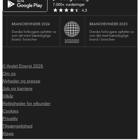
© Andel Energi 2026
Om os
Nyheder og presse
Job og karriere
Vilkår
Rettigheder for elkunder
Cookies
Privatliv
Tilgængelighed
Klage