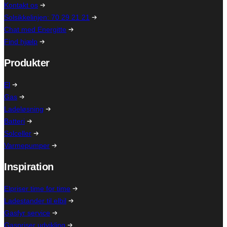
Kontakt os
Solsikkelinjen: 70 29 21 21
Chat med Energitte
Find hjælp
Produkter
El
Gas
Ladeløsning
Batteri
Solceller
Varmepumper
Inspiration
Elpriser time for time
Ladestander til elbil
Gasfyr service
Gaspriser udvikling