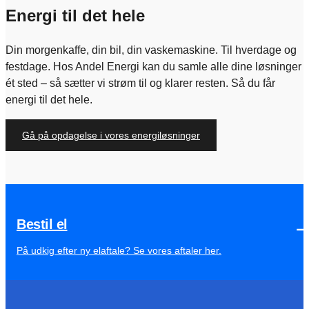
Energi til det hele
Din morgenkaffe, din bil, din vaskemaskine. Til hverdage og
festdage. Hos Andel Energi kan du samle alle dine løsninger
ét sted – så sætter vi strøm til og klarer resten. Så du får
energi til det hele.
Gå på opdagelse i vores energiløsninger
Bestil el
På udkig efter ny elaftale? Se vores aftaler her.