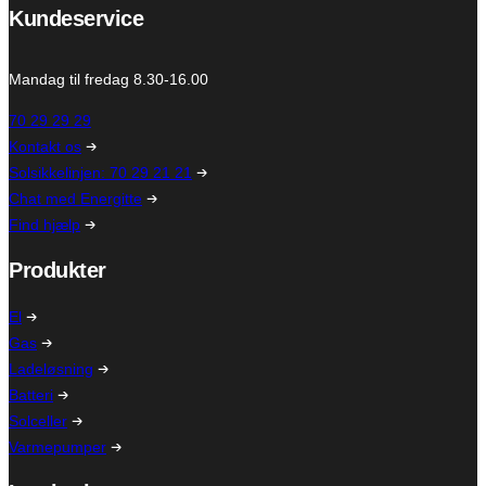
Kundeservice
Mandag til fredag 8.30-16.00
70 29 29 29
Kontakt os
Solsikkelinjen: 70 29 21 21
Chat med Energitte
Find hjælp
Produkter
El
Gas
Ladeløsning
Batteri
Solceller
Varmepumper