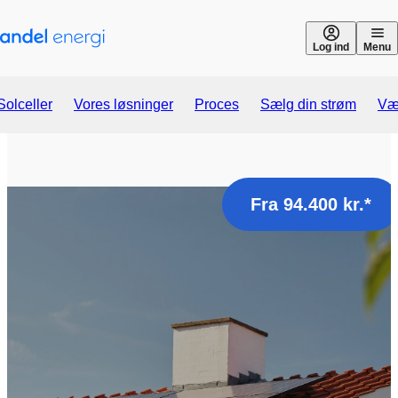
Gå til indhold
Log ind
Menu
Solceller
Vores løsninger
Proces
Sælg din strøm
Vær
Fra 94.400 kr.*