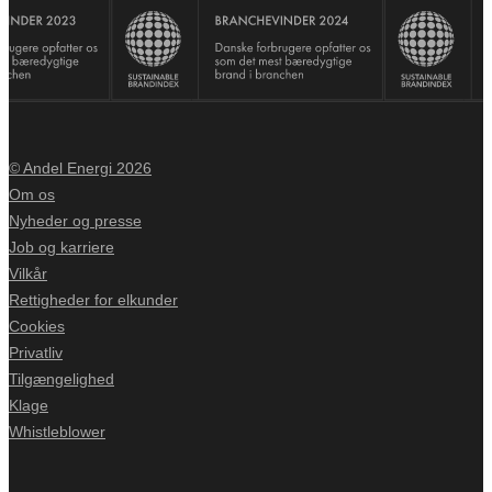
© Andel Energi 2026
Om os
Nyheder og presse
Job og karriere
Vilkår
Rettigheder for elkunder
Cookies
Privatliv
Tilgængelighed
Klage
Whistleblower