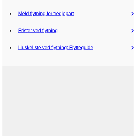
Meld flytning for tredjepart
Frister ved flytning
Huskeliste ved flytning: Flytteguide