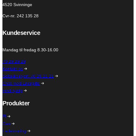
4520 Svinninge
Cvr-nr. 242 135 28
Kundeservice
Mandag til fredag 8.30-16.00
70 29 29 29
Kontakt os
Solsikkelinjen: 70 29 21 21
Chat med Energitte
Find hjælp
Produkter
El
Gas
Ladeløsning