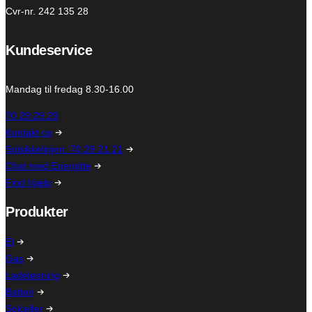
Cvr-nr. 242 135 28
Kundeservice
Mandag til fredag 8.30-16.00
70 29 29 29
Kontakt os
Solsikkelinjen: 70 29 21 21
Chat med Energitte
Find hjælp
Produkter
El
Gas
Ladeløsning
Batteri
Solceller