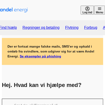
Gå til indhold
Log ind
Menu
Find hjælp
Regninger og betaling
Flytning
Forbrug
A
Der er fortsat mange falske mails, SMS’er og opkald i
omløb fra svindlere, som udgiver sig for at være Andel
Energi.
Se eksempler på phishing
Hej. Hvad kan vi hjælpe med?