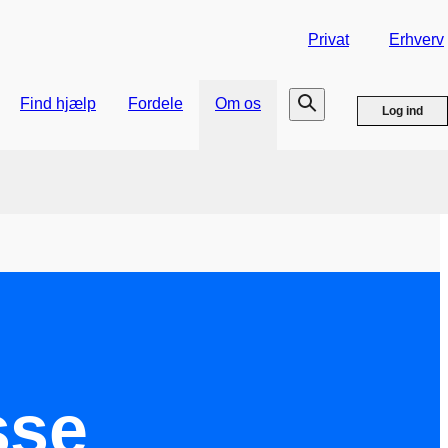
Privat
Erhverv
Find hjælp
Fordele
Om os
Log ind
sse