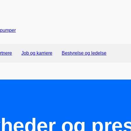
Gå til indhold
pumper
rtnere
Job og karriere
Bestyrelse og ledelse
heder og pre