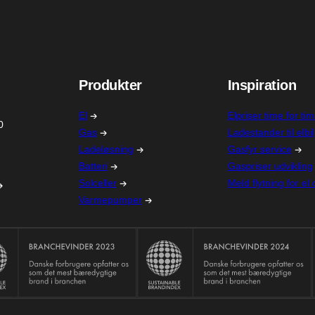
Produkter
Inspiration
El
Elpriser time for ti
0
Gas
Ladestander til elbil
Ladeløsning
Gasfyr service
Batteri
Gaspriser udvikling
Solceller
Meld flytning for el
Varmepumper