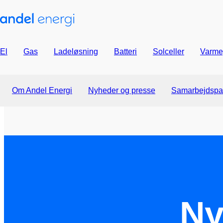
El
Gas
Ladeløsning
Batteri
Solceller
Varme
Om Andel Energi
Nyheder og presse
Samarbejdspa
Ny