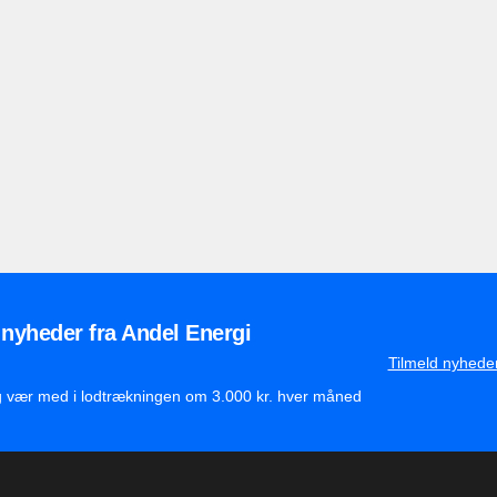
 nyheder fra Andel Energi
Tilmeld nyhede
g vær med i lodtrækningen om 3.000 kr. hver måned