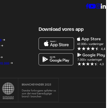
Download vores app
me
 og gas