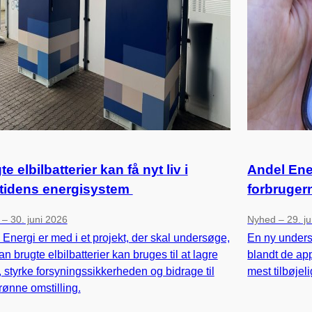
e elbilbatterier kan få nyt liv i
Andel Ene
tidens energisystem
forbruger
– 30. juni 2026
Nyhed – 29. ju
Energi er med i et projekt, der skal undersøge,
En ny unders
n brugte elbilbatterier kan bruges til at lagre
blandt de ap
 styrke forsyningssikkerheden og bidrage til
mest tilbøjeli
rønne omstilling.