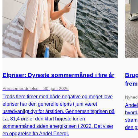
Elpriser: Dyreste sommermåned i fire år
Brugt
frem
Pressemeddelelse – 30. juni 2026
Trods flere timer med både negative og meget lave
Nyhed 
elpriser har den generelle elpris i juni været
Andel 
usædvanligt dyr for årstiden. Gennemsnitsprisen på
hvorda
ca. 81,4 øre er den klart højeste for en
strøm,
sommermåned siden energikrisen i 2022. Det viser
den g
en opgørelse fra Andel Energi.