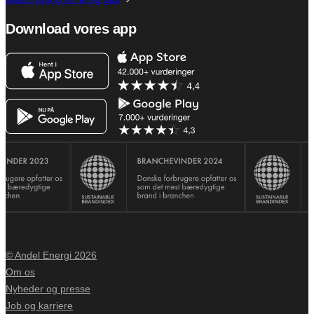
Download vores app
© Andel Energi 2026
Om os
Nyheder og presse
Job og karriere