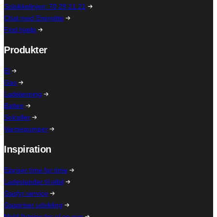
Solsikkelinjen: 70 29 21 21
Chat med Energitte
Find hjælp
Produkter
El
Gas
Ladeløsning
Batteri
Solceller
Varmepumper
Inspiration
Elpriser time for time
Ladestander til elbil
Gasfyr service
Gaspriser udvikling
Meld flytning for el og gas