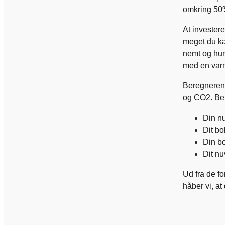
omkring 50%,
At invester
meget du ka
nemt og hur
med en va
Beregneren 
og CO2. Ber
Din n
Dit bo
Din b
Dit n
Ud fra de fo
håber vi, at