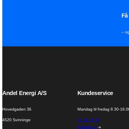
Få
– o
Andel Energi A/S
Kundeservice
Hovedgaden 36
Mandag til fredag 8.30-16.0
4520 Svinninge
70 29 29 29
Kontakt os