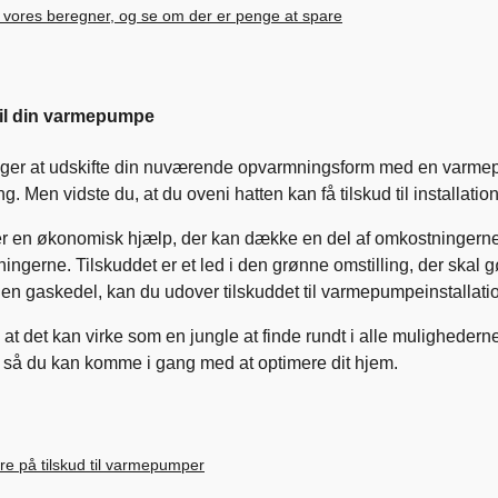
 vores beregner, og se om der er penge at spare
 til din varmepumpe
ger at udskifte din nuværende opvarmningsform med en varmepum
. Men vidste du, at du oveni hatten kan få tilskud til installati
er en økonomisk hjælp, der kan dække en del af omkostningerne
ingerne. Tilskuddet er et led i den grønne omstilling, der skal g
 en gaskedel, kan du udover tilskuddet til varmepumpeinstallati
 at det kan virke som en jungle at finde rundt i alle mulighederne
 så du kan komme i gang med at optimere dit hjem.
ere på tilskud til varmepumper