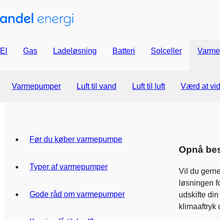
El
Gas
Ladeløsning
Batteri
Solceller
Varme
Varmepumper
Luft til vand
Luft til luft
Værd at vi
Før du køber varmepumpe
Opnå be
Typer af varmepumper
Vil du gern
løsningen f
Gode råd om varmepumper
udskifte di
klimaaftryk 