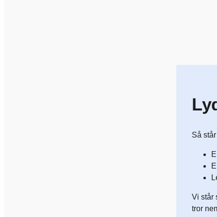
Ly
Så står
E
E
L
Vi står
tror ne