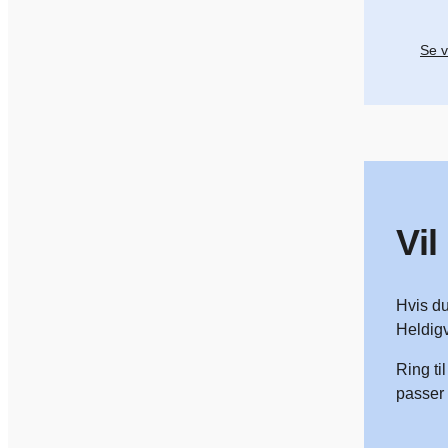
Se v
Vil
Hvis du
Heldigv
Ring ti
passer 