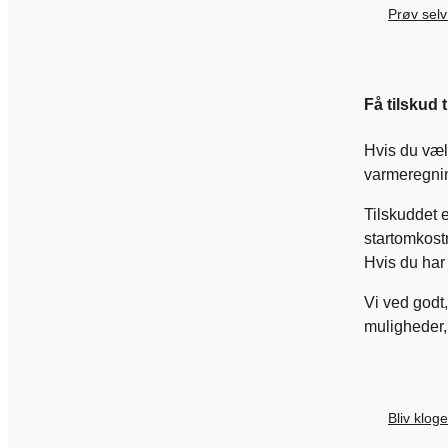
Prøv selv
Få tilskud
Hvis du væl
varmeregning
Tilskuddet 
startomkostn
Hvis du har
Vi ved godt,
muligheder,
Bliv klog