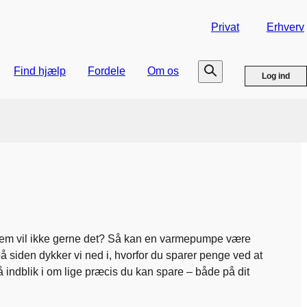
Privat
Erhverv
Find hjælp
Fordele
Om os
Log ind
hvem vil ikke gerne det? Så kan en varmepumpe være
å siden dykker vi ned i, hvorfor du sparer penge ved at
ndblik i om lige præcis du kan spare – både på dit