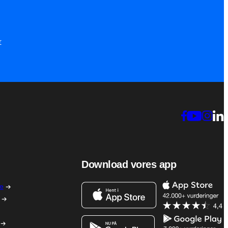
r
Download vores app
me