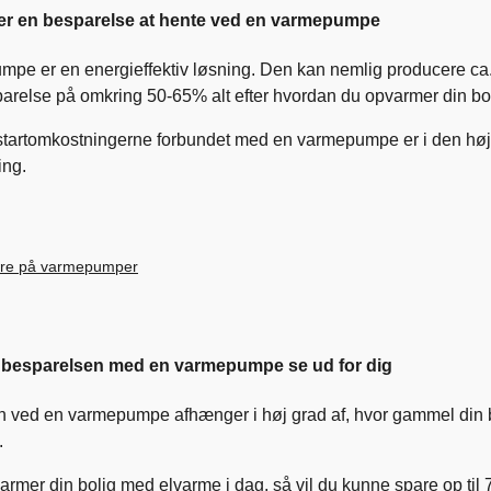
der en besparelse at hente ved en varmepumpe
pe er en energieffektiv løsning. Den kan nemlig producere ca.
sparelse på omkring 50-65% alt efter hvordan du opvarmer din bol
tartomkostningerne forbundet med en varmepumpe er i den høje end
ring.
gere på varmepumper
 besparelsen med en varmepumpe se ud for dig
 ved en varmepumpe afhænger i høj grad af, hvor gammel din bol
.
armer din bolig med elvarme i dag, så vil du kunne spare op til 