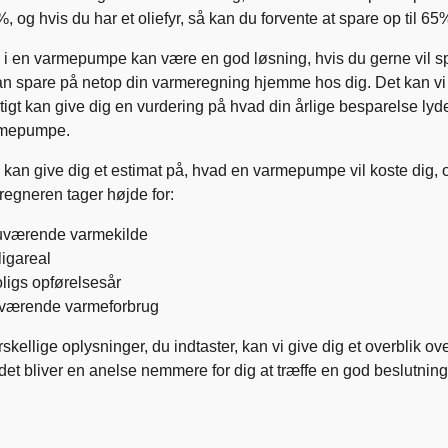
 og hvis du har et oliefyr, så kan du forvente at spare op til 6
e i en varmepumpe kan være en god løsning, hvis du gerne vil s
n spare på netop din varmeregning hjemme hos dig. Det kan vi g
tigt kan give dig en vurdering på hvad din årlige besparelse lyd
rmepumpe.
kan give dig et estimat på, hvad en varmepumpe vil koste dig, o
egneren tager højde for:
uværende varmekilde
ligareal
oligs opførelsesår
uværende varmeforbrug
rskellige oplysninger, du indtaster, kan vi give dig et overblik 
 det bliver en anelse nemmere for dig at træffe en god beslutning 