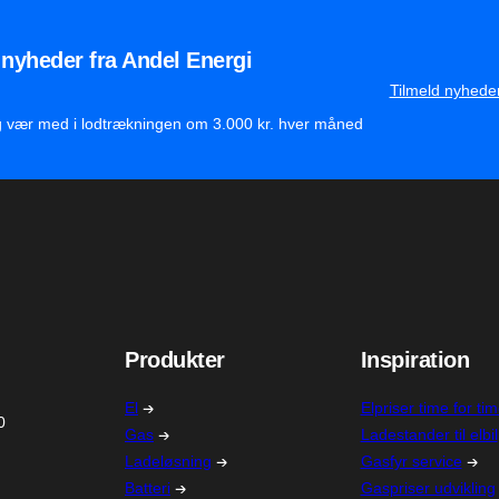
 nyheder fra Andel Energi
Tilmeld nyhede
g vær med i lodtrækningen om 3.000 kr. hver måned
Produkter
Inspiration
El
Elpriser time for ti
0
Gas
Ladestander til elbil
Ladeløsning
Gasfyr service
Batteri
Gaspriser udvikling