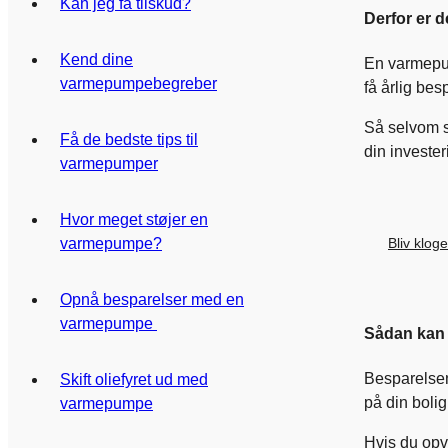
Kan jeg få tilskud?
Derfor er 
Kend dine
En varmepum
varmepumpebegreber
få årlig be
Så selvom s
Få de bedste tips til
din investe
varmepumper
Hvor meget støjer en
Bliv klo
varmepumpe?
Opnå besparelser med en
varmepumpe
Sådan kan
Besparelsen
Skift oliefyret ud med
på din bolig
varmepumpe
Hvis du opv