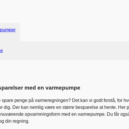
Gå til indhold
pumper
de
sparelser med en varmepumpe
e spare penge på varmeregningen? Det kan vi godt forstå, for 
or dig. Der kan nemlig være en større besparelse at hente. Her p
n nuværende opvarmningsform med en varmepumpe. Du får også i
og din regning.