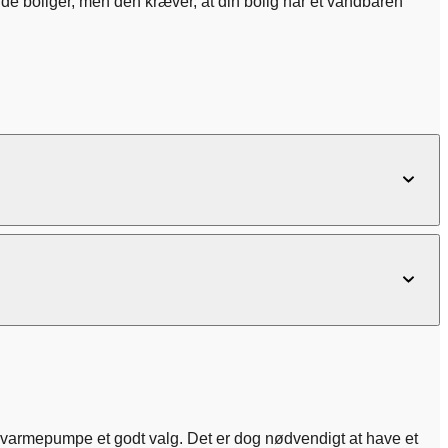
de boliger, men den kræver, at din bolig har et vandbåren
rdvarmepumpe et godt valg. Det er dog nødvendigt at have et