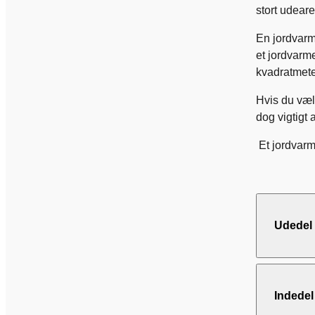
stort udeare
En jordvarme
et jordvarm
kvadratmete
Hvis du væl
dog vigtigt 
Et jordvarm
Udedel
Indedel