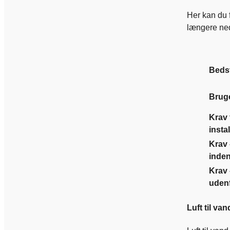
Her kan du 
længere ne
Bedst
Bruge
Krav t
insta
Krav 
inden
Krav 
uden
Luft til v