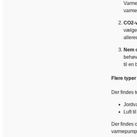
Varmep
varmep
CO2-v
vælger
allere
Nem o
behøve
til en
Flere type
Der findes t
Jordv
Luft 
Der findes o
varmepumper