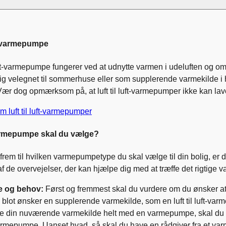
uft-varmepumpe
luft-varmepumpe fungerer ved at udnytte varmen i udeluften og omd
ig velegnet til sommerhuse eller som supplerende varmekilde i 
 Vær dog opmærksom på, at luft til luft-varmepumper ikke kan la
 luft til luft-varmepumper
armepumpe skal du vælge?
 frem til hvilken varmepumpetype du skal vælge til din bolig, er de
f de overvejelser, der kan hjælpe dig med at træffe det rigtige v
e og behov:
Først og fremmest skal du vurdere om du ønsker a
blot ønsker en supplerende varmekilde, som en luft til luft-varm
te din nuværende varmekilde helt med en varmepumpe, skal du ov
armepumpe. Uanset hvad, så skal du have en rådgiver fra et v