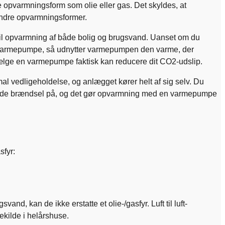
 opvarmningsform som olie eller gas. Det skyldes, at
 andre opvarmningsformer.
til opvarmning af både bolig og brugsvand. Uanset om du
jordvarmepumpe, så udnytter varmepumpen den varme, der
t vælge en varmepumpe faktisk kan reducere dit CO2-udslip.
 vedligeholdelse, og anlægget kører helt af sig selv. Du
r fylde brændsel på, og det gør opvarmning med en varmepumpe
asfyr:
and, kan de ikke erstatte et olie-/gasfyr. Luft til luft-
kilde i helårshuse.