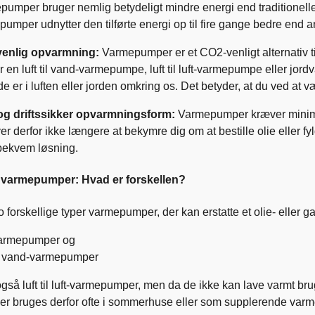
umper bruger nemlig betydeligt mindre energi end traditionelle
umper udnytter den tilførte energi op til fire gange bedre end
enlig opvarmning:
Varmepumper er et CO2-venligt alternativ 
 en luft til vand-varmepumpe, luft til luft-varmepumpe eller 
de er i luften eller jorden omkring os. Det betyder, at du ved a
g driftssikker opvarmningsform:
Varmepumper kræver minimal
r derfor ikke længere at bekymre dig om at bestille olie elle
 bekvem løsning.
r varmepumper: Hvad er forskellen?
o forskellige typer varmepumper, der kan erstatte et olie- eller g
armepumper og
til vand-varmepumper
gså luft til luft-varmepumper, men da de ikke kan lave varmt brugsv
 bruges derfor ofte i sommerhuse eller som supplerende varme