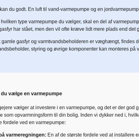
 kan du godt. En luft til vand-varmepumpe og en jordvarmepum
hvilken type varmepumpe du vælger, skal en del af varmepumpen
asfyr har stået, men den vil ofte kræve lidt mere plads end det g
it gamle gasfyr og varmtvandsbeholderen er væghængt, findes 
andsbeholder, styring og øvrige komponenter kan monteres på
al du vælge en varmepumpe
ejere vælger at investere i en varmepumpe, og det er der god gru
som opvarmningsform til din bolig. Inden vi dykker ned i, hvil
te fordele ved en varmepumpe:
på varmeregningen:
En af de største fordele ved at installe