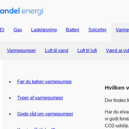
El
Gas
Ladeløsning
Batteri
Solceller
Varme
Varmepumper
Luft til vand
Luft til luft
Værd at vi
Før du køber varmepumpe
Hvilken 
Typer af varmepumper
Der findes f
Har du elva
Gode råd om varmepumper
vi godt for
CO2-udslip.