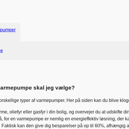
Gå til indhold
pumper
de
varmepumpe skal jeg vælge?
orskellige typer af varmepumper. Her på siden kan du blive kloger
rme, oliefyr eller gasfyr i din bolig, og overvejer du at udsk
stå, for en varmepumpe er nemlig en energieffektiv løsning, der 
 Faktisk kan den give dig besparelser på op til 60%, afhængig