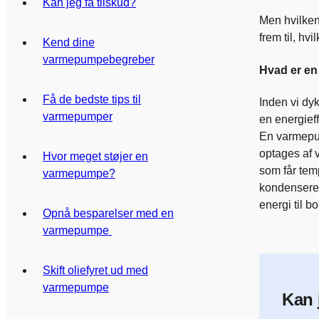
Kan jeg få tilskud?
Men hvilken
frem til, h
Kend dine
varmepumpebegreber
Hvad er e
Få de bedste tips til
Inden vi dy
varmepumper
en energief
En varmepum
optages af 
Hvor meget støjer en
som får temp
varmepumpe?
kondensere o
energi til bo
Opnå besparelser med en
varmepumpe
Skift oliefyret ud med
varmepumpe
Kan 