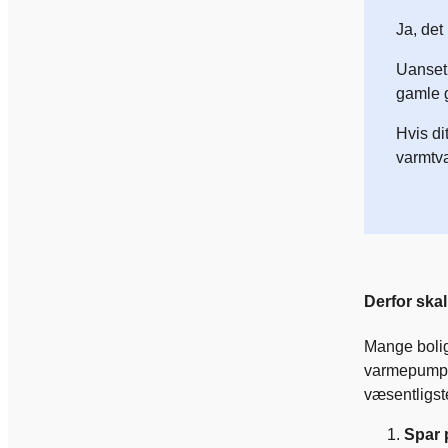
Ja, det
Uanset 
gamle g
Hvis d
varmtv
Derfor sk
Mange bolig
varmepumpe 
væsentligs
Spar 