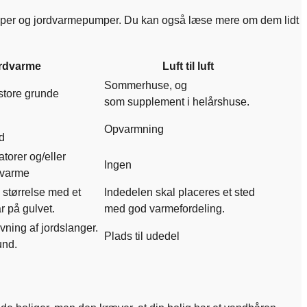
epumper og jordvarmepumper. Du kan også læse mere om dem lidt
rdvarme
Luft til luft
Sommerhuse, og
store grunde
som supplement i helårshuse.
Opvarmning
d
torer og/eller
Ingen
vvarme
 størrelse med et
Indedelen skal placeres et sted
r på gulvet.
med god varmefordeling.
vning af jordslanger.
Plads til udedel
und.