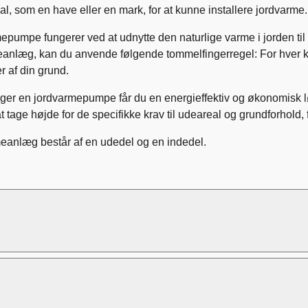
al, som en have eller en mark, for at kunne installere jordvarme
pumpe fungerer ved at udnytte den naturlige varme i jorden til a
eanlæg, kan du anvende følgende tommelfingerregel: For hver kv
r af din grund.
ger en jordvarmepumpe får du en energieffektiv og økonomisk lø
at tage højde for de specifikke krav til udeareal og grundforhold, f
eanlæg består af en udedel og en indedel.