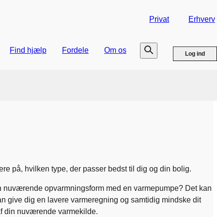
Privat
Erhverv
Find hjælp
Fordele
Om os
Log ind
e på, hvilken type, der passer bedst til dig og din bolig.
ifte din nuværende opvarmningsform med en varmepumpe? Det kan
kan give dig en lavere varmeregning og samtidig mindske dit
 af din nuværende varmekilde.