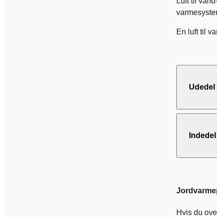
Luft til va
varmesystem
En luft til
Udedel
Indedel
Jordvarm
Hvis du ove