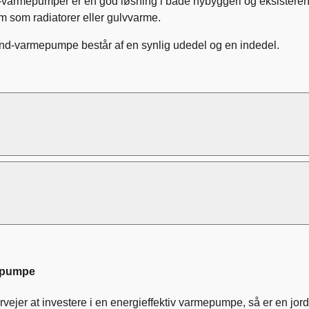
nd-varmepumper er en god løsning i både nybyggeri og eksisteren
 som radiatorer eller gulvvarme.
 vand-varmepumpe består af en synlig udedel og en indedel.
epumpe
rvejer at investere i en energieffektiv varmepumpe, så er en jo