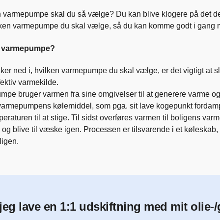
 varmepumpe skal du så vælge? Du kan blive klogere på det de
vilken varmepumpe du skal vælge, så du kan komme godt i gang 
n varmepumpe?
kker ned i, hvilken varmepumpe du skal vælge, er det vigtigt at
fektiv varmekilde.
pe bruger varmen fra sine omgivelser til at generere varme og 
varmepumpens kølemiddel, som pga. sit lave kogepunkt fordampe
eraturen til at stige. Til sidst overføres varmen til boligens v
g blive til væske igen. Processen er tilsvarende i et køleskab, me
ligen.
jeg lave en 1:1 udskiftning med mit olie-