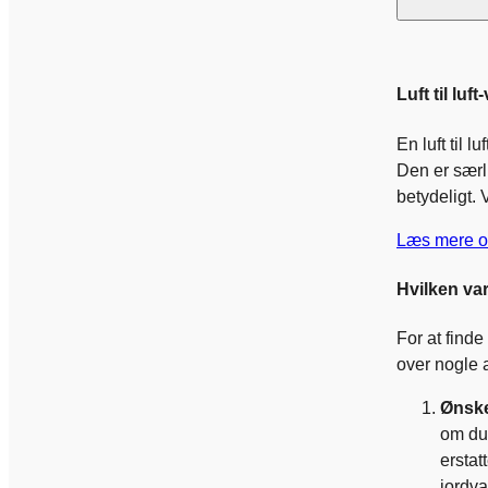
Luft til l
En luft til 
Den er særl
betydeligt.
Læs mere om
Hvilken v
For at finde
over nogle a
Ønsk
om du 
erstat
jordv