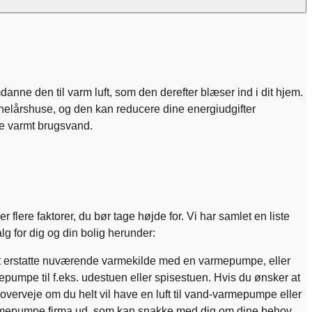
anne den til varm luft, som den derefter blæser ind i dit hjem.
helårshuse, og den kan reducere dine energiudgifter
ve varmt brugsvand.
r flere faktorer, du bør tage højde for. Vi har samlet en liste
alg for dig og din bolig herunder:
t erstatte nuværende varmekilde med en varmepumpe, eller
epumpe til f.eks. udestuen eller spisestuen. Hvis du ønsker at
erveje om du helt vil have en luft til vand-varmepumpe eller
armepumpe firma ud, som kan snakke med dig om dine behov