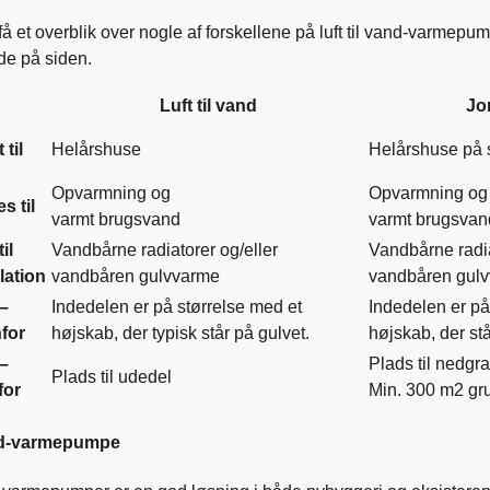
få et overblik over nogle af forskellene på luft til vand-varm
de på siden.
Luft til vand
Jo
 til
Helårshuse
Helårshuse på 
Opvarmning og
Opvarmning og
s til
varmt brugsvand
varmt brugsvan
il
Vandbårne radiatorer og/eller
Vandbårne radia
llation
vandbåren gulvvarme
vandbåren gul
–
Indedelen er på størrelse med et
Indedelen er på
for
højskab, der typisk står på gulvet.
højskab, der stå
–
Plads til nedgra
Plads til udedel
for
Min. 300 m2 gr
and-varmepumpe