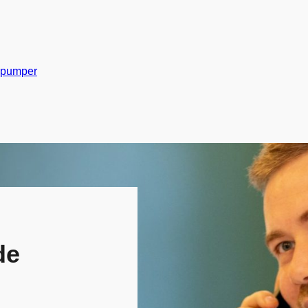
Gå til indhold
pumper
de