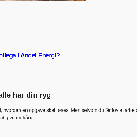
ollega i Andel Energi?
lle har din ryg
 ved, hvordan en opgave skal løses. Men selvom du får lov at arbej
r at give en hånd.