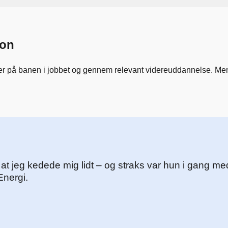
son
er på banen i jobbet og gennem relevant videreuddannelse. Men de
, at jeg kedede mig lidt – og straks var hun i gang m
Energi.