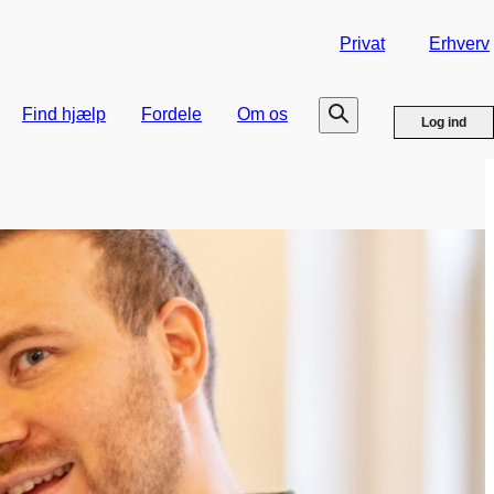
Privat
Erhverv
Find hjælp
Fordele
Om os
Log ind