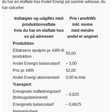
du har en elaftale hos Andel Energi på samme adresse, du
har solceller.
Indtægter og udgifter med
Pris i øre/kWh
produktionsaftale
inkl. moms
hvis du har en elaftale hos
med mindre
os på adressen
andet er angivet
Produktion
Elbørsens spotpris pr. kWh til
55,00
produktion
Andel Energis balancetarif
– 3,00
Pris pr. kWh
52,00
Andel Energi abonnement
0,00 kr./md.
Transport
Energinets indfødningstarif
– 0,625
(forbrugsdomineret)
Energinets balancetarif
– 0,6625
Netselskabets