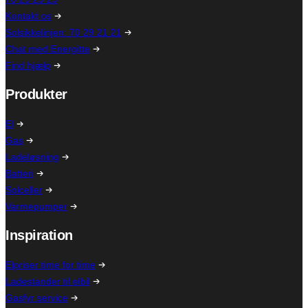
Kontakt os
Solsikkelinjen: 70 29 21 21
Chat med Energitte
Find hjælp
Produkter
El
Gas
Ladeløsning
Batteri
Solceller
Varmepumper
Inspiration
Elpriser time for time
Ladestander til elbil
Gasfyr service