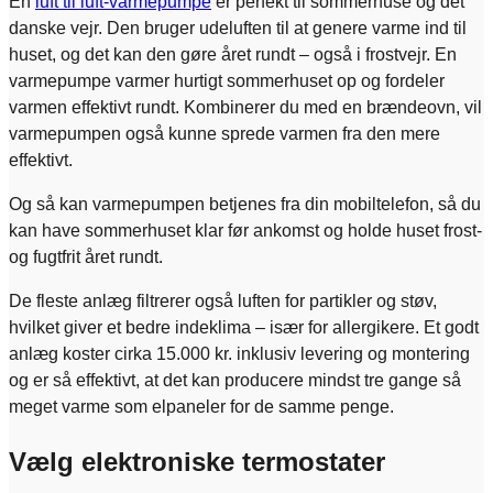
En
luft til luft-varmepumpe
er perfekt til sommerhuse og det
danske vejr. Den bruger udeluften til at genere varme ind til
huset, og det kan den gøre året rundt – også i frostvejr. En
varmepumpe varmer hurtigt sommerhuset op og fordeler
varmen effektivt rundt. Kombinerer du med en brændeovn, vil
varmepumpen også kunne sprede varmen fra den mere
effektivt.
Og så kan varmepumpen betjenes fra din mobiltelefon, så du
kan have sommerhuset klar før ankomst og holde huset frost-
og fugtfrit året rundt.
De fleste anlæg filtrerer også luften for partikler og støv,
hvilket giver et bedre indeklima – især for allergikere. Et godt
anlæg koster cirka 15.000 kr. inklusiv levering og montering
og er så effektivt, at det kan producere mindst tre gange så
meget varme som elpaneler for de samme penge.
Vælg elektroniske termostater