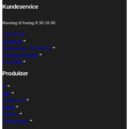
Kundeservice
Mandag til fredag 8.30-16.00
70 29 29 29
Kontakt os
Solsikkelinjen: 70 29 21 21
Chat med Energitte
Find hjælp
Produkter
El
Gas
Ladeløsning
Batteri
Solceller
Varmepumper