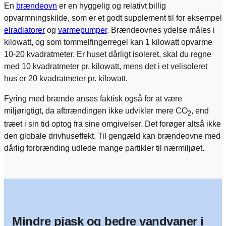
En
brændeovn
er en hyggelig og relativt billig
opvarmningskilde, som er et godt supplement til for eksempel
elradiatorer
og
varmepumper
. Brændeovnes ydelse måles i
kilowatt, og som tommelfingerregel kan 1 kilowatt opvarme
10-20 kvadratmeter. Er huset dårligt isoleret, skal du regne
med 10 kvadratmeter pr. kilowatt, mens det i et velisoleret
hus er 20 kvadratmeter pr. kilowatt.
Fyring med brænde anses faktisk også for at være
miljørigtigt, da afbrændingen ikke udvikler mere CO
, end
2
træet i sin tid optog fra sine omgivelser. Det forøger altså ikke
den globale drivhuseffekt. Til gengæld kan brændeovne med
dårlig forbrænding udlede mange partikler til nærmiljøet.
Mindre pjask og bedre vandvaner i