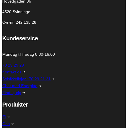
Hovedgaden 36
4520 Svinninge
Cvr-nr. 242 135 28
Kundeservice
Mandag til fredag 8.30-16.00
70 29 29 29
Kontakt os
Solsikkelinjen: 70 29 21 21
Chat med Energitte
Find hjælp
Produkter
El
Gas