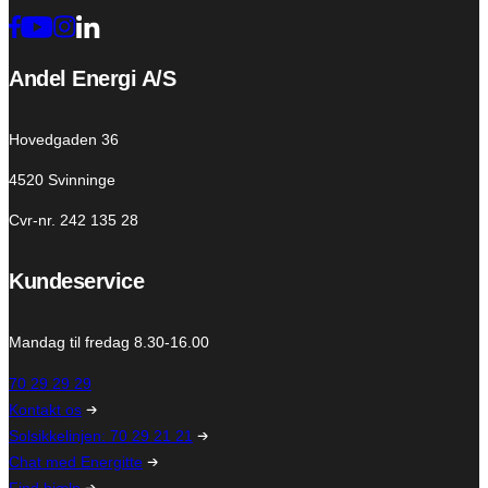
Andel Energi A/S
Hovedgaden 36
4520 Svinninge
Cvr-nr. 242 135 28
Kundeservice
Mandag til fredag 8.30-16.00
70 29 29 29
Kontakt os
Solsikkelinjen: 70 29 21 21
Chat med Energitte
Find hjælp