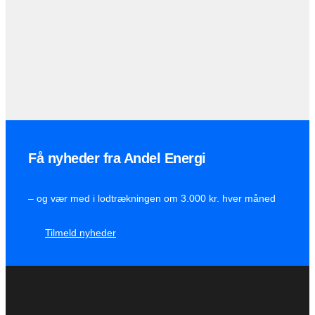
Få nyheder fra Andel Energi
– og vær med i lodtrækningen om 3.000 kr. hver måned
Tilmeld nyheder