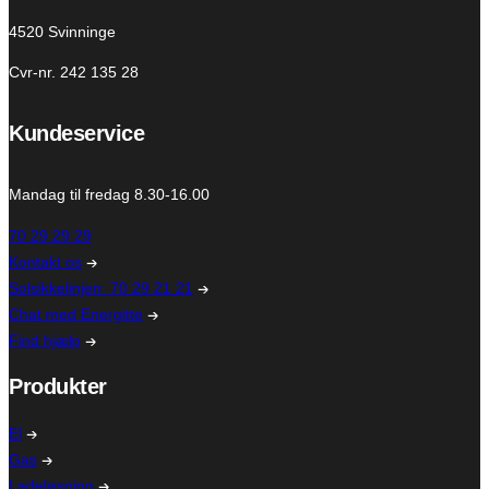
4520 Svinninge
Cvr-nr. 242 135 28
Kundeservice
Mandag til fredag 8.30-16.00
70 29 29 29
Kontakt os
Solsikkelinjen: 70 29 21 21
Chat med Energitte
Find hjælp
Produkter
El
Gas
Ladeløsning