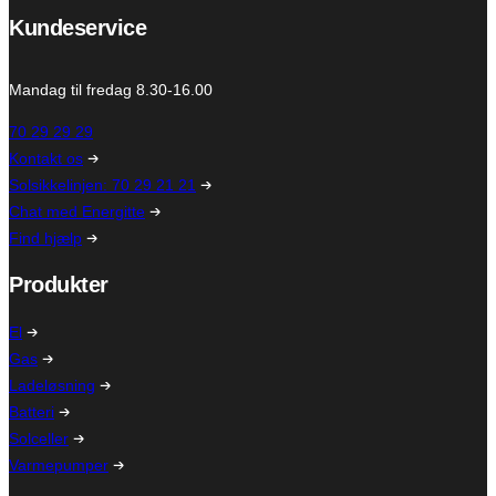
Kundeservice
Mandag til fredag 8.30-16.00
70 29 29 29
Kontakt os
Solsikkelinjen: 70 29 21 21
Chat med Energitte
Find hjælp
Produkter
El
Gas
Ladeløsning
Batteri
Solceller
Varmepumper