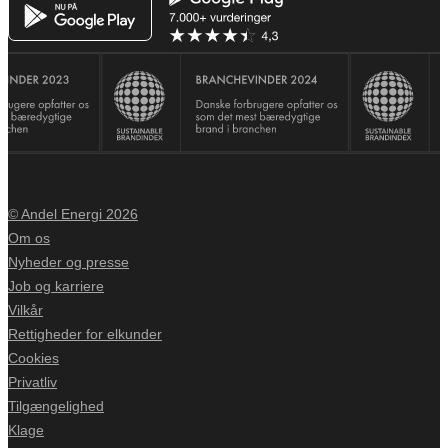
© Andel Energi 2026
Om os
Nyheder og presse
Job og karriere
Vilkår
Rettigheder for elkunder
Cookies
Privatliv
Tilgængelighed
Klage