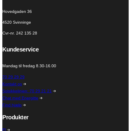
Hovedgaden 36
4520 Svinninge
Cvr-nr. 242 135 28
Kundeservice
Mandag til fredag 8.30-16.00
70 29 29 29
Kontakt os
Solsikkelinjen: 70 29 21 21
Chat med Energitte
Find hjælp
Produkter
El