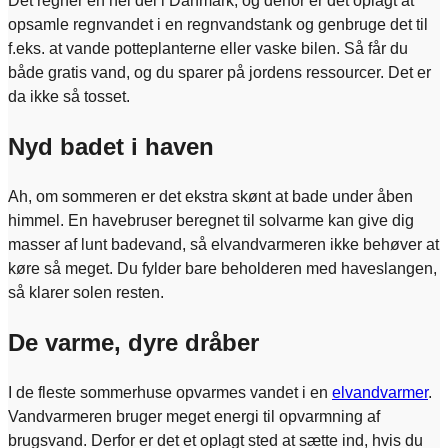
Det regner en hel del i Danmark, og derfor er det oplagt at
opsamle regnvandet i en regnvandstank og genbruge det til
f.eks. at vande potteplanterne eller vaske bilen. Så får du
både gratis vand, og du sparer på jordens ressourcer. Det er
da ikke så tosset.
Nyd badet i haven
Ah, om sommeren er det ekstra skønt at bade under åben
himmel. En havebruser beregnet til solvarme kan give dig
masser af lunt badevand, så elvandvarmeren ikke behøver at
køre så meget. Du fylder bare beholderen med haveslangen,
så klarer solen resten.
De varme, dyre dråber
I de fleste sommerhuse opvarmes vandet i en
elvandvarmer
.
Vandvarmeren bruger meget energi til opvarmning af
brugsvand. Derfor er det et oplagt sted at sætte ind, hvis du