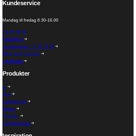
Kundeservice
Mandag til fredag 8.30-16.00
70 29 29 29
Kontakt os
Solsikkelinjen: 70 29 21 21
Chat med Energitte
Find hjælp
Produkter
El
Gas
Ladeløsning
Batteri
Solceller
Varmepumper
Inspiration