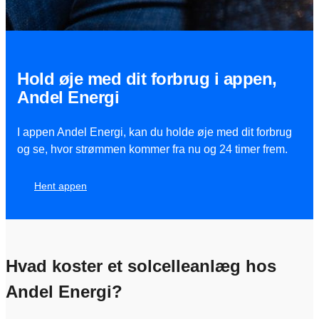
Hold øje med dit forbrug i appen,
Andel Energi
I appen Andel Energi, kan du holde øje med dit forbrug
og se, hvor strømmen kommer fra nu og 24 timer frem.
Hent appen
Hvad koster et solcelleanlæg hos
Andel Energi?