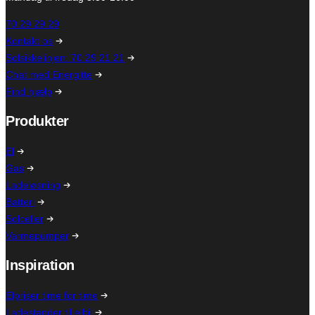
70 29 29 29
Kontakt os
Solsikkelinjen: 70 29 21 21
Chat med Energitte
Find hjælp
Produkter
El
Gas
Ladeløsning
Batteri
Solceller
Varmepumper
Inspiration
Elpriser time for time
Ladestander til elbil