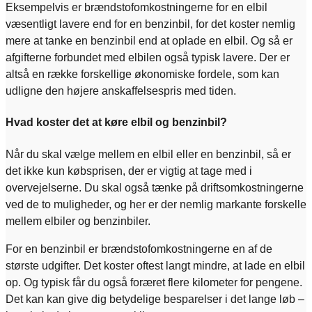
Eksempelvis er brændstofomkostningerne for en elbil
væsentligt lavere end for en benzinbil, for det koster nemlig
mere at tanke en benzinbil end at oplade en elbil. Og så er
afgifterne forbundet med elbilen også typisk lavere. Der er
altså en række forskellige økonomiske fordele, som kan
udligne den højere anskaffelsespris med tiden.
Hvad koster det at køre elbil og benzinbil?
Når du skal vælge mellem en elbil eller en benzinbil, så er
det ikke kun købsprisen, der er vigtig at tage med i
overvejelserne. Du skal også tænke på driftsomkostningerne
ved de to muligheder, og her er der nemlig markante forskelle
mellem elbiler og benzinbiler.
For en benzinbil er brændstofomkostningerne en af de
største udgifter. Det koster oftest langt mindre, at lade en elbil
op. Og typisk får du også foræret flere kilometer for pengene.
Det kan kan give dig betydelige besparelser i det lange løb –