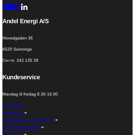
Andel Energi A/S
Hovedgaden 36
4520 Svinninge
Cvr-nr. 242 135 28
Kundeservice
Mandag til fredag 8.30-16.00
70 29 29 29
Kontakt os
Solsikkelinjen: 70 29 21 21
Chat med Energitte
Find hjælp