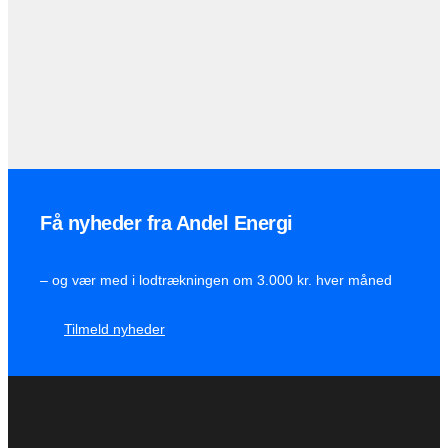
Få nyheder fra Andel Energi
– og vær med i lodtrækningen om 3.000 kr. hver måned
Tilmeld nyheder