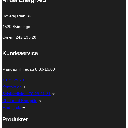
Hovedgaden 36
4520 Svinninge
Cvr-nr. 242 135 28
Kundeservice
Mandag til fredag 8.30-16.00
70 29 29 29
Kontakt os
Solsikkelinjen: 70 29 21 21
Chat med Energitte
Find hjælp
Produkter