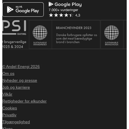
© Andel Energi 2026
Om os
Nyheder og presse
Job og karriere
Vilkår
Rettigheder for elkunder
Cookies
Privatliv
Tilgængelighed
Klage