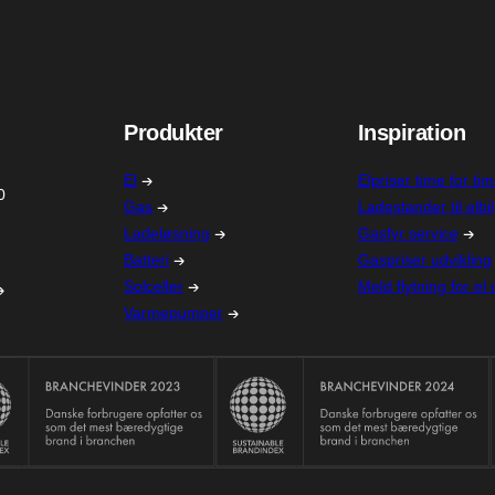
Produkter
Inspiration
El
Elpriser time for ti
0
Gas
Ladestander til elbil
Ladeløsning
Gasfyr service
Batteri
Gaspriser udvikling
Solceller
Meld flytning for el
Varmepumper