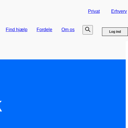
Privat
Erhverv
Find hjælp
Fordele
Om os
Log ind
k