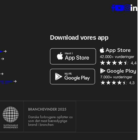
Download vores app
me
 og gas