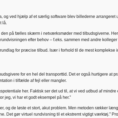
, og ved hjælp af et særlig software blev billederne arrangeret 
 lå.
delte den på fælles skærm i netværksmøder med tilbudsgiverne. 
e rundvisningen efter behov – f.eks. sammen med andre kolleger f
rundlag for præcise tilbud. Især i forhold til de mest komplekse
lbudsgivere for en hel del transporttid. Det er også hurtigere 
ion i tilfælde af fejl eller mangler.
ngspotentiale her. Faktisk ser det ud til, at vi ved udbud af mind
r jeg, vi har et godt eksempel på her.”
er, og de løste et stort, akut problem. Men metoden rækker længe
rne. Det gør virtuel rundvisning til et ekstremt vigtigt værktø