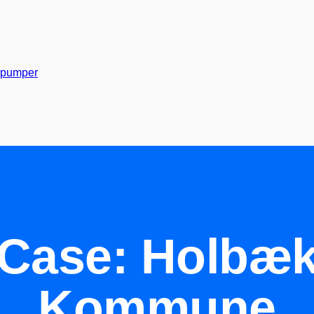
Gå til indhold
pumper
Case: Holbæ
Kommune