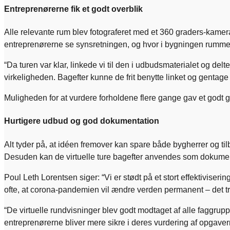
Entreprenørerne fik et godt overblik
Alle relevante rum blev fotograferet med et 360 graders-kamera
entreprenørerne se synsretningen, og hvor i bygningen rummet
“Da turen var klar, linkede vi til den i udbudsmaterialet og 
virkeligheden. Bagefter kunne de frit benytte linket og gentag
Muligheden for at vurdere forholdene flere gange gav et godt g
Hurtigere udbud og god dokumentation
Alt tyder på, at idéen fremover kan spare både bygherrer og ti
Desuden kan de virtuelle ture bagefter anvendes som dokumentat
Poul Leth Lorentsen siger: “Vi er stødt på et stort effektiviseri
ofte, at corona-pandemien vil ændre verden permanent – det tro
“De virtuelle rundvisninger blev godt modtaget af alle faggrupp
entreprenørerne bliver mere sikre i deres vurdering af opgave