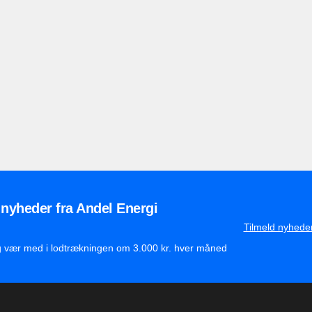
 nyheder fra Andel Energi
Tilmeld nyhede
g vær med i lodtrækningen om 3.000 kr. hver måned