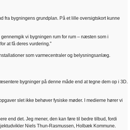
ud fra bygningens grundplan. På et lille oversigtskort kunne
Her gennemgik vi bygningen rum for rum – næsten som i
or at få deres vurdering.”
 installationer som varmecentraler og belysningsanlæg.
at præsentere bygninger på denne måde end at tegne dem op i 3D.
re opgaver slet ikke behøver fysiske møder. I medierne hører vi
re end det. Jeg mener, den kan føre til bedre tilbud, fordi
j.” Projektudvikler Niels Thun-Rasmussen, Holbæk Kommune.