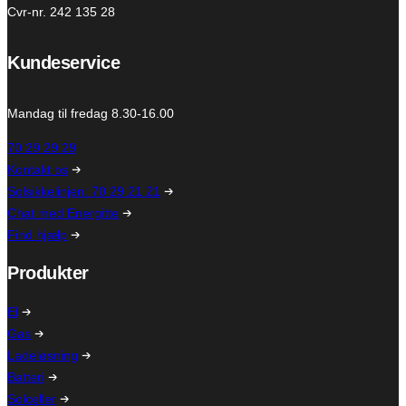
Cvr-nr. 242 135 28
Kundeservice
Mandag til fredag 8.30-16.00
70 29 29 29
Kontakt os
Solsikkelinjen: 70 29 21 21
Chat med Energitte
Find hjælp
Produkter
El
Gas
Ladeløsning
Batteri
Solceller