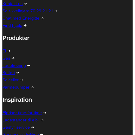
Kontakt os
Solsikkelinjen: 70 29 21 21
Chat med Energitte
Find hjælp
Produkter
El
Gas
Ladeløsning
Batteri
Solceller
Varmepumper
Inspiration
Elpriser time for time
Ladestander til elbil
Gasfyr service
Gaspriser udvikling