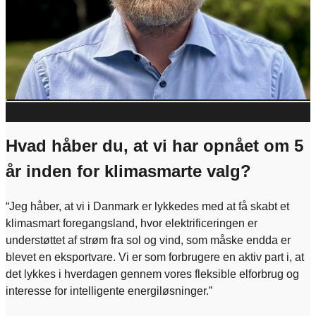
cookies. Det gør du ved at klikke på knappen nedenfor og
vælge “Accepter alle”
Administrér samtykke
Hvad håber du, at vi har opnået om 5
år inden for klimasmarte valg?
“Jeg håber, at vi i Danmark er lykkedes med at få skabt et
klimasmart foregangsland, hvor elektrificeringen er
understøttet af strøm fra sol og vind, som måske endda er
blevet en eksportvare. Vi er som forbrugere en aktiv part i, at
det lykkes i hverdagen gennem vores fleksible elforbrug og
interesse for intelligente energiløsninger.”