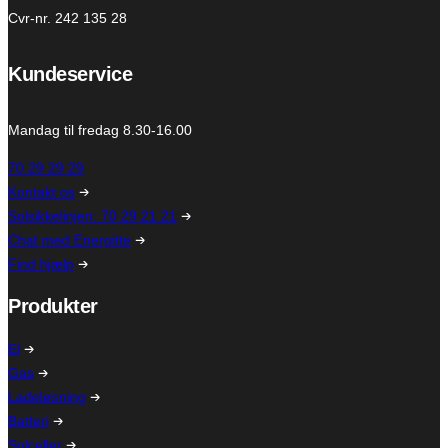
Cvr-nr. 242 135 28
Kundeservice
Mandag til fredag 8.30-16.00
70 29 29 29
Kontakt os
Solsikkelinjen: 70 29 21 21
Chat med Energitte
Find hjælp
Produkter
El
Gas
Ladeløsning
Batteri
Solceller