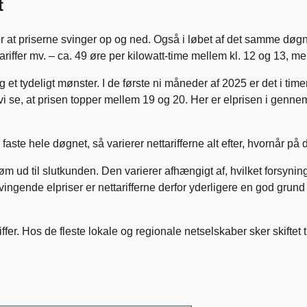
t
r at priserne svinger op og ned. Også i løbet af det samme døgn, 
nettariffer mv. – ca. 49 øre per kilowatt-time mellem kl. 12 og 13, 
 et tydeligt mønster. I de første ni måneder af 2025 er det i timen
se, at prisen topper mellem 19 og 20. Her er elprisen i gennemsnit
faste hele døgnet, så varierer nettarifferne alt efter, hvornår på 
trøm ud til slutkunden. Den varierer afhængigt af, hvilket forsynin
de elpriser er nettarifferne derfor yderligere en god grund til at 
Hos de fleste lokale og regionale netselskaber sker skiftet til som