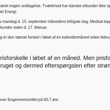
æret nogen undtagelse. Tværtimod har danske elkunder ikke ople
el Energi.
ev mandag d. 15. september månedens billigste dag. Modsat toppe
elkunder siden d. 17. februar.
g er den største forskel i løbet af en kalendermåned siden febru
isforskelle i løbet af en måned. Men prisfor
bruget og dermed efterspørgslen efter strøm
over årsgennemsnittet på 60,7 øre.