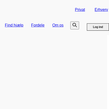
Privat
Erhverv
Find hjælp
Fordele
Om os
Log ind