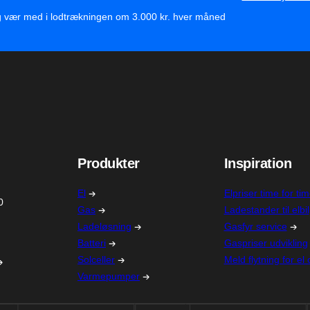
g vær med i lodtrækningen om 3.000 kr. hver måned
Produkter
Inspiration
El
Elpriser time for ti
0
Gas
Ladestander til elbil
Ladeløsning
Gasfyr service
Batteri
Gaspriser udvikling
Solceller
Meld flytning for el
Varmepumper