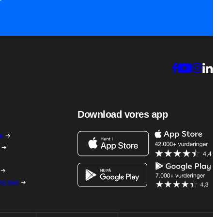
Download vores app
me
 og gas