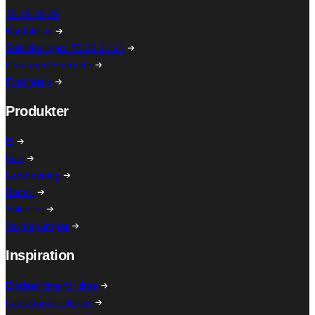
70 29 29 29
Kontakt os
Solsikkelinjen: 70 29 21 21
Chat med Energitte
Find hjælp
Produkter
El
Gas
Ladeløsning
Batteri
Solceller
Varmepumper
Inspiration
Elpriser time for time
Ladestander til elbil