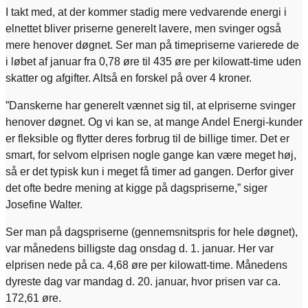
I takt med, at der kommer stadig mere vedvarende energi i
elnettet bliver priserne generelt lavere, men svinger også
mere henover døgnet. Ser man på timepriserne varierede de
i løbet af januar fra 0,78 øre til 435 øre per kilowatt-time uden
skatter og afgifter. Altså en forskel på over 4 kroner.
”Danskerne har generelt vænnet sig til, at elpriserne svinger
henover døgnet. Og vi kan se, at mange Andel Energi-kunder
er fleksible og flytter deres forbrug til de billige timer. Det er
smart, for selvom elprisen nogle gange kan være meget høj,
så er det typisk kun i meget få timer ad gangen. Derfor giver
det ofte bedre mening at kigge på dagspriserne,” siger
Josefine Walter.
Ser man på dagspriserne (gennemsnitspris for hele døgnet),
var månedens billigste dag onsdag d. 1. januar. Her var
elprisen nede på ca. 4,68 øre per kilowatt-time. Månedens
dyreste dag var mandag d. 20. januar, hvor prisen var ca.
172,61 øre.