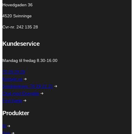
Hovedgaden 36
4520 Svinninge
Cvr-nr. 242 135 28
Kundeservice
Mandag til fredag 8.30-16.00
70 29 29 29
Kontakt os
Solsikkelinjen: 70 29 21 21
Chat med Energitte
Find hjælp
Produkter
El
Gas