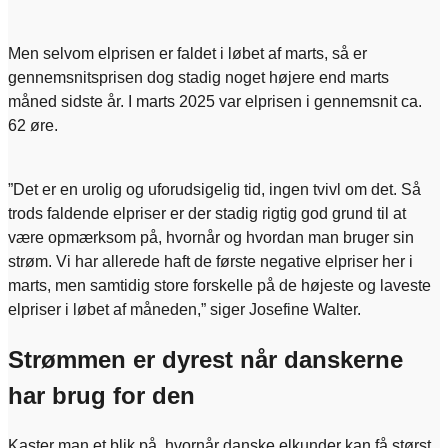
Men selvom elprisen er faldet i løbet af marts, så er
gennemsnitsprisen dog stadig noget højere end marts
måned sidste år. I marts 2025 var elprisen i gennemsnit ca.
62 øre.
”Det er en urolig og uforudsigelig tid, ingen tvivl om det. Så
trods faldende elpriser er der stadig rigtig god grund til at
være opmærksom på, hvornår og hvordan man bruger sin
strøm. Vi har allerede haft de første negative elpriser her i
marts, men samtidig store forskelle på de højeste og laveste
elpriser i løbet af måneden,” siger Josefine Walter.
Strømmen er dyrest når danskerne
har brug for den
Kaster man et blik på, hvornår danske elkunder kan få størst