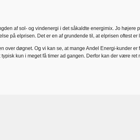
gden af sol- og vindenergi i det såkaldte energimix. Jo højere p
else på elprisen. Det er en af grundende til, at elprisen oftest er
n over døgnet. Og vi kan se, at mange Andel Energi-kunder er fleks
typisk kun i meget få timer ad gangen. Derfor kan der være ret n