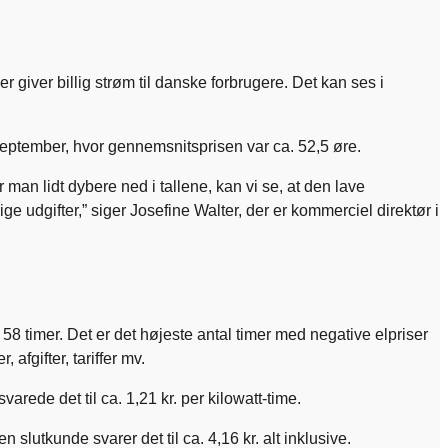
 giver billig strøm til danske forbrugere. Det kan ses i
n september, hvor gennemsnitsprisen var ca. 52,5 øre.
r man lidt dybere ned i tallene, kan vi se, at den lave
ge udgifter,” siger Josefine Walter, der er kommerciel direktør i
i 58 timer. Det er det højeste antal timer med negative elpriser
 afgifter, tariffer mv.
arede det til ca. 1,21 kr. per kilowatt-time.
 slutkunde svarer det til ca. 4,16 kr. alt inklusive.