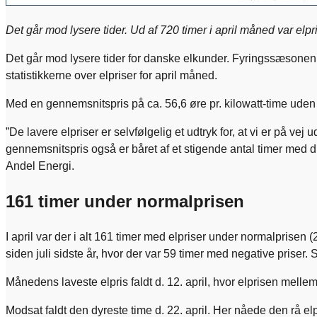
Det går mod lysere tider. Ud af 720 timer i april måned var elpris
Det går mod lysere tider for danske elkunder. Fyringssæsonen er
statistikkerne over elpriser for april måned.
Med en gennemsnitspris på ca. 56,6 øre pr. kilowatt-time uden s
”De lavere elpriser er selvfølgelig et udtryk for, at vi er på ve
gennemsnitspris også er båret af et stigende antal timer med dir
Andel Energi.
161 timer under normalprisen
I april var der i alt 161 timer med elpriser under normalprisen (
siden juli sidste år, hvor der var 59 timer med negative priser. S
Månedens laveste elpris faldt d. 12. april, hvor elprisen mellem 
Modsat faldt den dyreste time d. 22. april. Her nåede den rå elpr