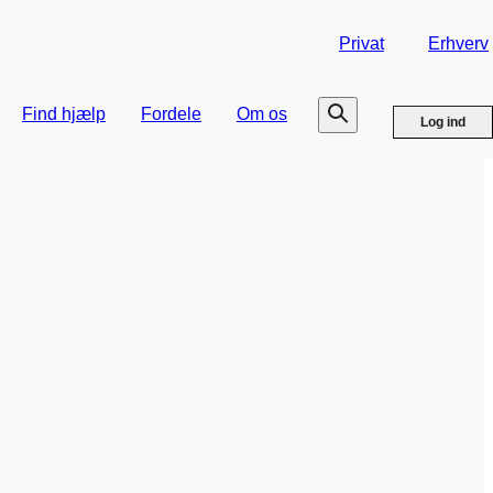
Privat
Erhverv
Find hjælp
Fordele
Om os
Log ind