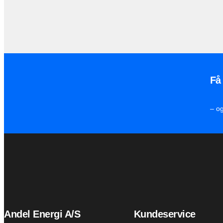
Få
– o
Andel Energi A/S
Kundeservice