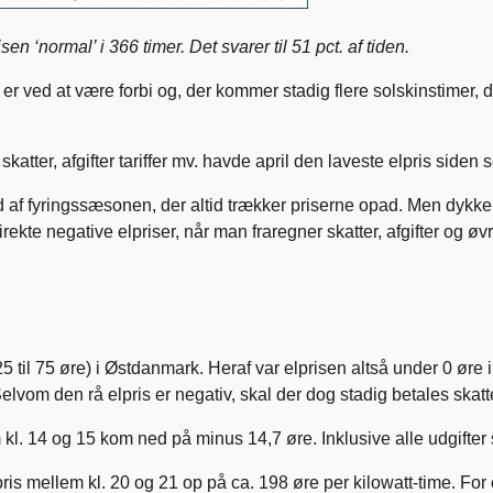
en ‘normal’ i 366 timer. Det svarer til 51 pct. af tiden.
 ved at være forbi og, der kommer stadig flere solskinstimer, der
katter, afgifter tariffer mv. havde april den laveste elpris side
j ud af fyringssæsonen, der altid trækker priserne opad. Men dykke
ekte negative elpriser, når man fraregner skatter, afgifter og øvri
25 til 75 øre) i Østdanmark. Heraf var elprisen altså under 0 øre 
elvom den rå elpris er negativ, skal der dog stadig betales skatter,
kl. 14 og 15 kom ned på minus 14,7 øre. Inklusive alle udgifter sv
is mellem kl. 20 og 21 op på ca. 198 øre per kilowatt-time. For en