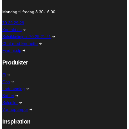
Mandag til fredag 8.30-16.00
70 29 29 29
Kontakt os
Solsikkelinjen: 70 29 21 21
Chat med Energitte
Find hjælp
Produkter
El
Gas
Ladeløsning
Batteri
Solceller
Varmepumper
Inspiration