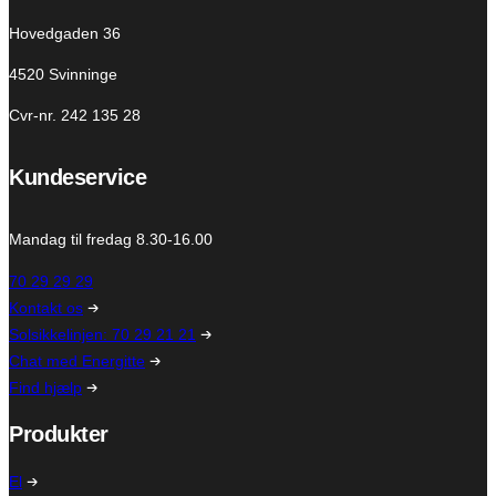
Hovedgaden 36
4520 Svinninge
Cvr-nr. 242 135 28
Kundeservice
Mandag til fredag 8.30-16.00
70 29 29 29
Kontakt os
Solsikkelinjen: 70 29 21 21
Chat med Energitte
Find hjælp
Produkter
El