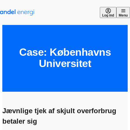
Gå til indhold
Log ind
Menu
Case: Københavns
Universitet
Jævnlige tjek af skjult overforbrug
betaler sig