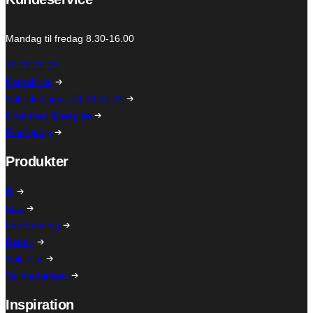
Mandag til fredag 8.30-16.00
70 29 29 29
Kontakt os
Solsikkelinjen: 70 29 21 21
Chat med Energitte
Find hjælp
Produkter
El
Gas
Ladeløsning
Batteri
Solceller
Varmepumper
Inspiration