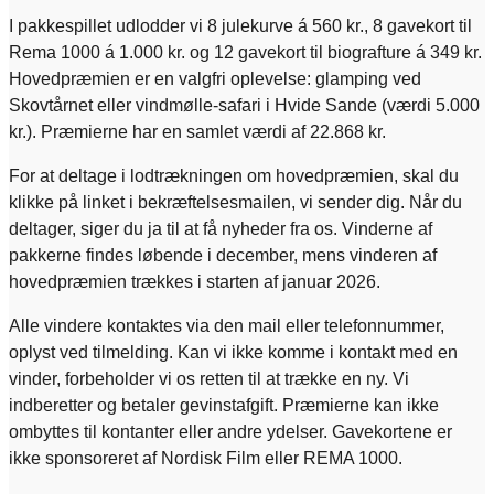
I pakkespillet udlodder vi 8 julekurve á 560 kr., 8 gavekort til
Rema 1000 á 1.000 kr. og 12 gavekort til biografture á 349 kr.
Hovedpræmien er en valgfri oplevelse: glamping ved
Skovtårnet eller vindmølle-safari i Hvide Sande (værdi 5.000
kr.). Præmierne har en samlet værdi af 22.868 kr.
For at deltage i lodtrækningen om hovedpræmien, skal du
klikke på linket i bekræftelsesmailen, vi sender dig. Når du
deltager, siger du ja til at få nyheder fra os. Vinderne af
pakkerne findes løbende i december, mens vinderen af
hovedpræmien trækkes i starten af januar 2026.
Alle vindere kontaktes via den mail eller telefonnummer,
oplyst ved tilmelding. Kan vi ikke komme i kontakt med en
vinder, forbeholder vi os retten til at trække en ny. Vi
indberetter og betaler gevinstafgift. Præmierne kan ikke
ombyttes til kontanter eller andre ydelser. Gavekortene er
ikke sponsoreret af Nordisk Film eller REMA 1000.