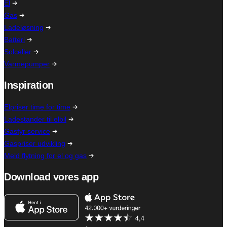
El
Gas
Ladeløsning
Batteri
Solceller
Varmepumper
Inspiration
Elpriser time for time
Ladestander til elbil
Gasfyr service
Gaspriser udvikling
Meld flytning for el og gas
Download vores app