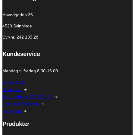
Hovedgaden 36
4520 Svinninge
Cvr-nr. 242 135 28
Kundeservice
Mandag til fredag 8.30-16.00
70 29 29 29
Kontakt os
Solsikkelinjen: 70 29 21 21
Chat med Energitte
Find hjælp
Produkter