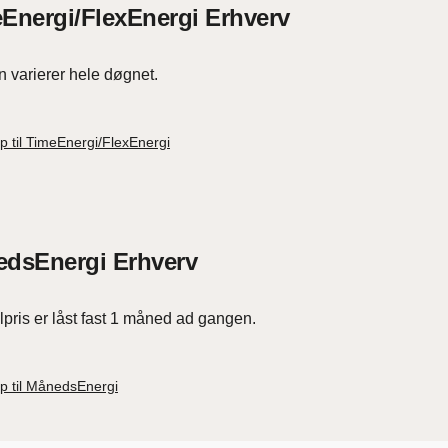
Energi/FlexEnergi Erhverv
n varierer hele døgnet.
p til TimeEnergi/FlexEnergi
dsEnergi Erhverv
lpris er låst fast 1 måned ad gangen.
p til MånedsEnergi