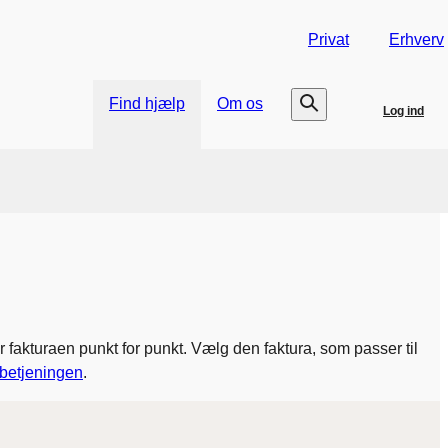
Privat
Erhverv
Find hjælp
Om os
Log ind
fakturaen punkt for punkt. Vælg den faktura, som passer til
vbetjeningen
.