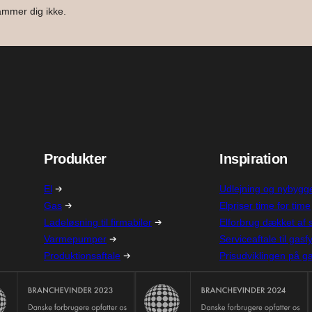
pammer dig ikke.
Produkter
Inspiration
El
Udlejning og nybygge
Gas
Elpriser time for time
Ladeløsning til firmabiler
Elforbrug dækket af s
Varmepumper
Serviceaftale til gasf
Produktionsaftale
Prisudviklingen på g