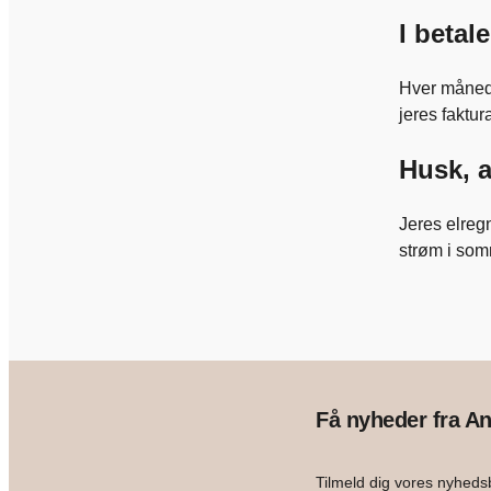
I betal
Hver måned f
jeres faktur
Husk, a
Jeres elregn
strøm i som
Få nyheder fra An
Tilmeld dig vores nyhedsb