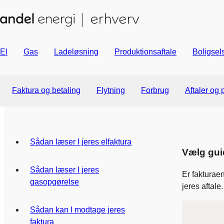
El
Gas
Ladeløsning
Produktionsaftale
Boligsel
Faktura og betaling
Flytning
Forbrug
Aftaler og 
Sådan læser I jeres elfaktura
Vælg guid
Sådan læser I jeres
Er fakturae
gasopgørelse
jeres aftale
Sådan kan I modtage jeres
faktura