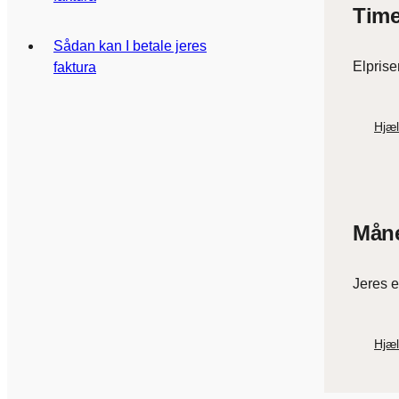
Time
Sådan kan I betale jeres
Elprise
faktura
Hjæl
Måne
Jeres e
Hjæl