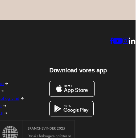
Download vores app
ri
ol og vind
yr
as