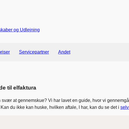
Gå til indhold
skaber og Udlejning
priser
Servicepartner
Andet
e til elfaktura
n svær at gennemskue? Vi har lavet en guide, hvor vi gennemgår 
. Kan du ikke kan huske, hvilken aftale, I har, kan du se det i
sel