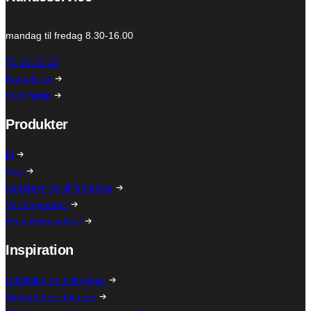
mandag til fredag 8.30-16.00
70 29 23 23
Kontakt os
Find hjælp
Produkter
El
Gas
Ladeløsning til firmabiler
Varmepumper
Produktionsaftale
Inspiration
Udlejning og nybyggeri
Elpriser time for time