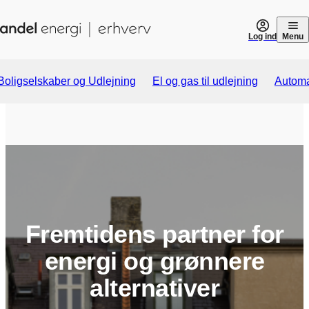
Gå til indhold
Log ind
Menu
Boligselskaber og Udlejning
El og gas til udlejning
Automa
Fremtidens partner for
energi og grønnere
alternativer