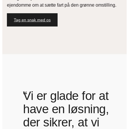
ejendomme om at sætte fart på den grønne omstilling.
Tag en snak med os
“
Vi er glade for at
have en løsning,
der sikrer, at vi