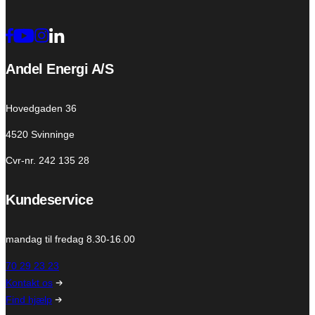
Andel Energi A/S
Hovedgaden 36
4520 Svinninge
Cvr-nr. 242 135 28
Kundeservice
mandag til fredag 8.30-16.00
70 29 23 23
Kontakt os
Find hjælp