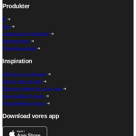
Produkter
El
Gas
Ladeløsning til firmabiler
Varmepumper
Produktionsaftale
Inspiration
Udlejning og nybyggeri
Elpriser time for time
Elforbrug dækket af sol og vind
Serviceaftale til gasfyr
Prisudviklingen på gas
Download vores app