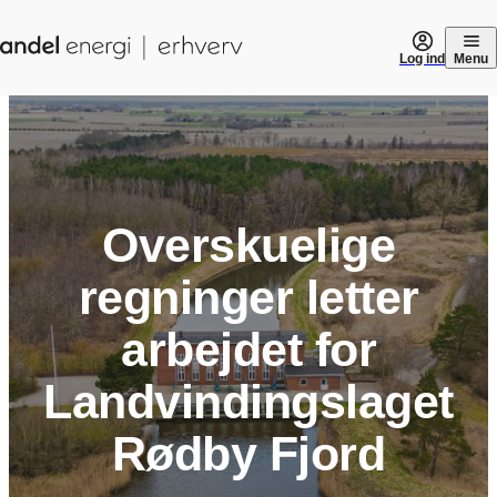
Gå til indhold
Log ind
Menu
Overskuelige
regninger letter
arbejdet for
Landvindingslaget
Rødby Fjord