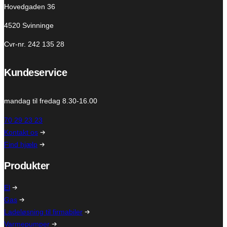
Hovedgaden 36
4520 Svinninge
Cvr-nr. 242 135 28
Kundeservice
mandag til fredag 8.30-16.00
70 29 23 23
Kontakt os
Find hjælp
Produkter
El
Gas
Ladeløsning til firmabiler
Varmepumper