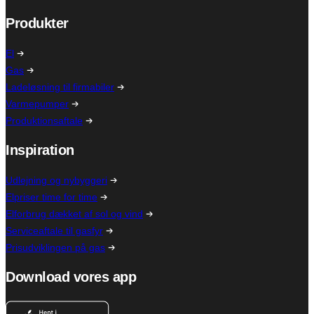
Produkter
El
Gas
Ladeløsning til firmabiler
Varmepumper
Produktionsaftale
Inspiration
Udlejning og nybyggeri
Elpriser time for time
Elforbrug dækket af sol og vind
Serviceaftale til gasfyr
Prisudviklingen på gas
Download vores app