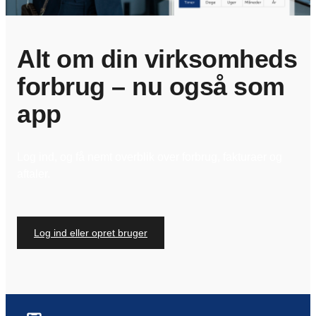
Alt om din virksomheds
forbrug – nu også som
app
Log ind, og få nemt overblik over forbrug, fakturaer og
aftaler.
Log ind eller opret bruger