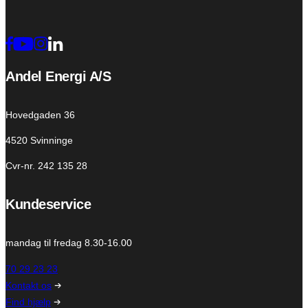
Andel Energi A/S
Hovedgaden 36
4520 Svinninge
Cvr-nr. 242 135 28
Kundeservice
mandag til fredag 8.30-16.00
70 29 23 23
Kontakt os
Find hjælp