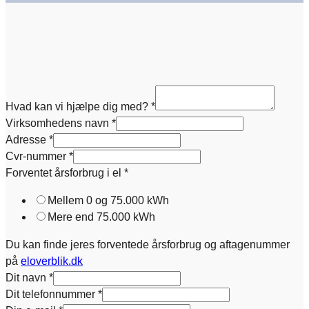
Hvad kan vi hjælpe dig med?
*
Virksomhedens navn
*
Adresse
*
Cvr-nummer
*
Forventet årsforbrug i el
*
Mellem 0 og 75.000 kWh
Mere end 75.000 kWh
Du kan finde jeres forventede årsforbrug og aftagenummer
på
eloverblik.dk
Dit navn
*
Dit telefonnummer
*