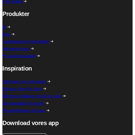
Find hjælp
Produkter
El
Gas
Ladeløsning til firmabiler
Varmepumper
Produktionsaftale
Inspiration
Udlejning og nybyggeri
Elpriser time for time
Elforbrug dækket af sol og vind
Serviceaftale til gasfyr
Prisudviklingen på gas
Download vores app