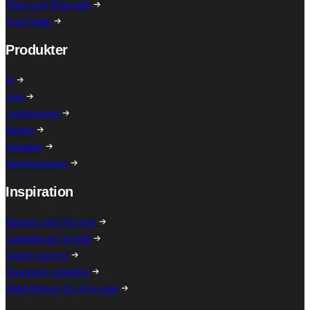
Chat med Energitte
Find hjælp
Produkter
El
Gas
Ladeløsning
Batteri
Solceller
Varmepumper
Inspiration
Elpriser time for time
Ladestander til elbil
Gasfyr service
Gaspriser udvikling
Meld flytning for el og gas