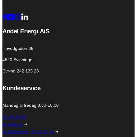
Andel Energi A/S
Hovedgaden 36
4520 Svinninge
Cvr-nr. 242 135 28
Kundeservice
Mandag til fredag 8.30-16.00
70 29 29 29
Kontakt os
Solsikkelinjen: 70 29 21 21