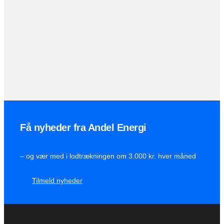
Få nyheder fra Andel Energi
– og vær med i lodtrækningen om 3.000 kr. hver måned
Tilmeld nyheder