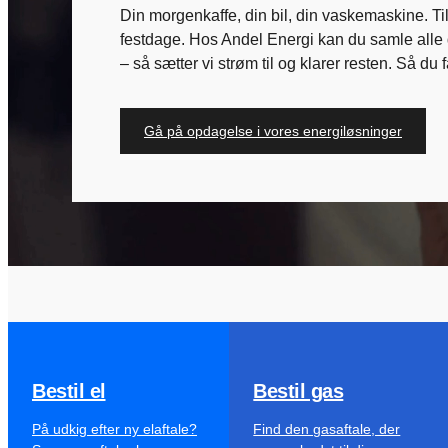
Din morgenkaffe, din bil, din vaskemaskine. T
festdage. Hos Andel Energi kan du samle alle 
– så sætter vi strøm til og klarer resten. Så du f
Gå på opdagelse i vores energiløsninger
Bestil el
Bestil gas
På udkig efter ny elaftale?
Find den gasaftale, der