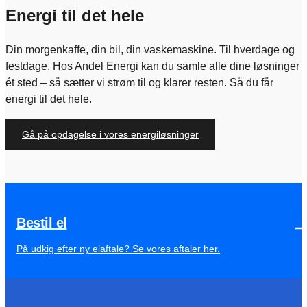
Energi til det hele
Din morgenkaffe, din bil, din vaskemaskine. Til hverdage og
festdage. Hos Andel Energi kan du samle alle dine løsninger
ét sted – så sætter vi strøm til og klarer resten. Så du får
energi til det hele.
Gå på opdagelse i vores energiløsninger
Bestil el
På udkig efter ny elaftale? Se vores aftaler her.