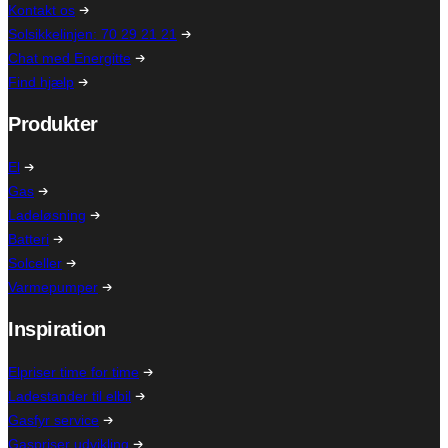
Kontakt os
Solsikkelinjen: 70 29 21 21
Chat med Energitte
Find hjælp
Produkter
El
Gas
Ladeløsning
Batteri
Solceller
Varmepumper
Inspiration
Elpriser time for time
Ladestander til elbil
Gasfyr service
Gaspriser udvikling