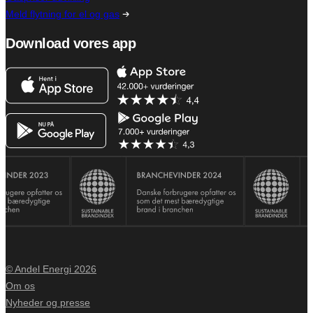
Meld flytning for el og gas
Download vores app
© Andel Energi 2026
Om os
Nyheder og presse